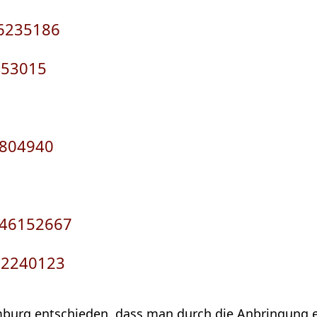
6235186
453015
3804940
46152667
12240123
mburg entschieden, dass man durch die Anbringung ei