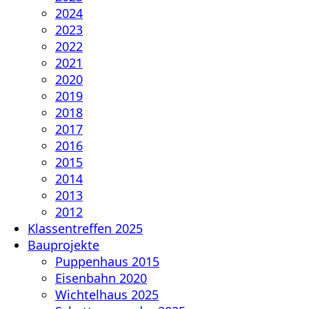
2024
2023
2022
2021
2020
2019
2018
2017
2016
2015
2014
2013
2012
Klassentreffen 2025
Bauprojekte
Puppenhaus 2015
Eisenbahn 2020
Wichtelhaus 2025