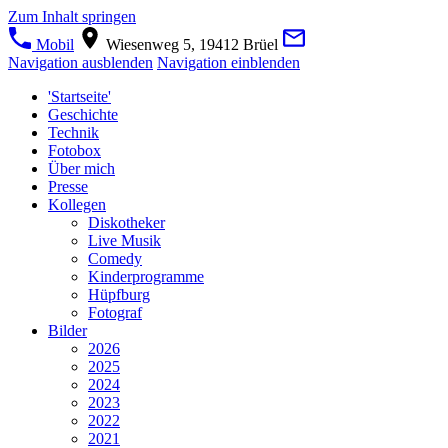
Zum Inhalt springen
Mobil
Wiesenweg 5, 19412 Brüel
Navigation ausblenden
Navigation einblenden
'Startseite'
Geschichte
Technik
Fotobox
Über mich
Presse
Kollegen
Diskotheker
Live Musik
Comedy
Kinderprogramme
Hüpfburg
Fotograf
Bilder
2026
2025
2024
2023
2022
2021